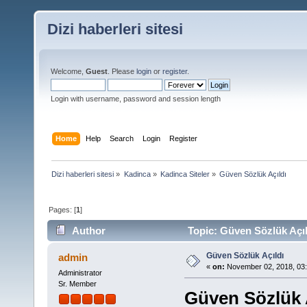
Dizi haberleri sitesi
Welcome,
Guest
. Please
login
or
register
.
Login with username, password and session length
Home
Help
Search
Login
Register
Dizi haberleri sitesi
»
Kadinca
»
Kadinca Siteler
»
Güven Sözlük Açıldı
Pages: [
1
]
Author
Topic: Güven Sözlük Açıl
Güven Sözlük Açıldı
admin
«
on:
November 02, 2018, 03
Administrator
Sr. Member
Güven Sözlük 