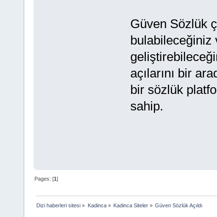
Güven Sözlük çok
bulabileceğiniz v
geliştirebileceğ
açılarını bir ar
bir sözlük plat
sahip.
Pages: [
1
]
Dizi haberleri sitesi
»
Kadinca
»
Kadinca Siteler
»
Güven Sözlük Açıldı