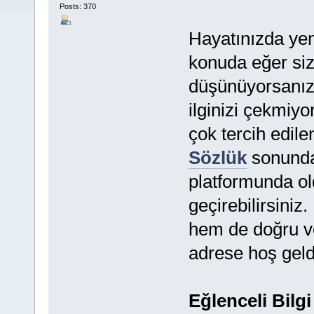
Posts: 370
Hayatınızda yen
konuda eğer siz 
düşünüyorsanız 
ilginizi çekmiyo
çok tercih edile
Sözlük
sonunda 
platformunda ol
geçirebilirsiniz
hem de doğru ve 
adrese hoş geld
Eğlenceli Bilg