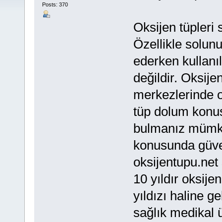
Posts: 370
Oksijen tüpleri 
Özellikle solun
ederken kullanıl
değildir. Oksije
merkezlerinde ok
tüp dolum konu
bulmanız müm
konusunda güven
oksijentupu.net
10 yıldır oksije
yıldızı haline g
sağlık medikal