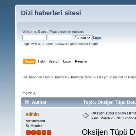
Dizi haberleri sitesi
Welcome,
Guest
. Please
login
or
register
.
Login with username, password and session length
Home
Help
Search
Login
Register
Dizi haberleri sitesi
»
Kadinca
»
Kadinca Siteler
»
Oksijen Tüpü Dolum Firma
Pages: [
1
]
Author
Topic: Oksijen Tüpü Dolu
Oksijen Tüpü Dolum Firma
admin
«
on:
March 20, 2019, 05:22:
Administrator
Sr. Member
Oksijen Tüpü D