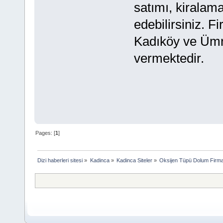
satımı, kiralam
edebilirsiniz. F
Kadıköy ve Ümra
vermektedir.
Pages: [
1
]
Dizi haberleri sitesi
»
Kadinca
»
Kadinca Siteler
»
Oksijen Tüpü Dolum Firma