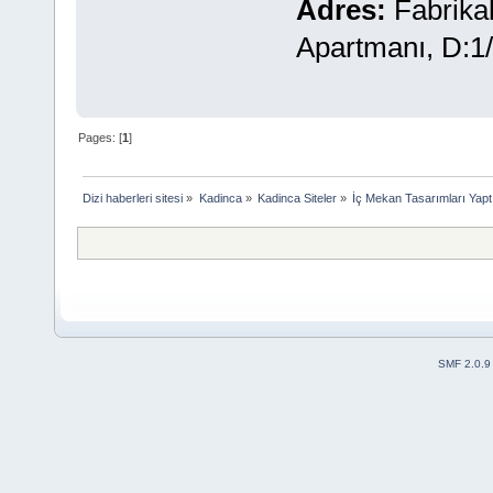
Adres:
Fabrikal
Apartmanı, D:1/
Pages: [
1
]
Dizi haberleri sitesi
»
Kadinca
»
Kadinca Siteler
»
İç Mekan Tasarımları Yapt
SMF 2.0.9