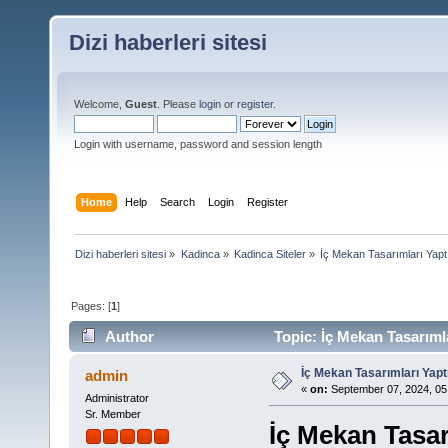
Dizi haberleri sitesi
Welcome,
Guest
. Please
login
or
register
.
Login with username, password and session length
Home
Help
Search
Login
Register
Dizi haberleri sitesi
»
Kadinca
»
Kadinca Siteler
»
İç Mekan Tasarımları Yapt
Pages: [
1
]
Author
Topic: İç Mekan Tasarıml
İç Mekan Tasarımları Yapt
admin
«
on:
September 07, 2024, 05
Administrator
Sr. Member
İç Mekan Tasar