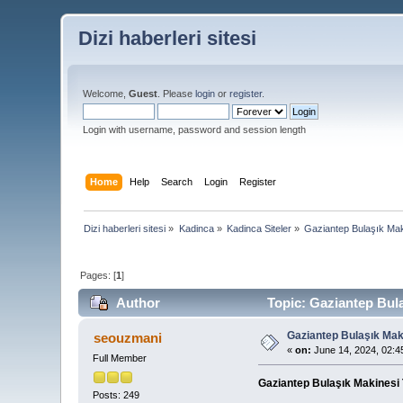
Dizi haberleri sitesi
Welcome,
Guest
. Please
login
or
register
.
Login with username, password and session length
Home
Help
Search
Login
Register
Dizi haberleri sitesi
»
Kadinca
»
Kadinca Siteler
»
Gaziantep Bulaşık Mak
Pages: [
1
]
Author
Topic: Gaziantep Bula
Gaziantep Bulaşık Mak
seouzmani
«
on:
June 14, 2024, 02:4
Full Member
Gaziantep Bulaşık Makinesi 
Posts: 249