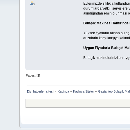
Evlerimizde sıklıkla kullandığ
durumlarda yetkili servislere
alındığından emin olunması ö
Bulaşık Makinesi Tamirinde H
Yüksek fiyatlarla alınan bula
arızalarla karşı karşıya kalınab
Uygun Fiyatlarla Bulaşık Ma
Bulaşık makinelerinizi en uygu
Pages: [
1
]
Dizi haberleri sitesi
»
Kadinca
»
Kadinca Siteler
»
Gaziantep Bulaşık Mak