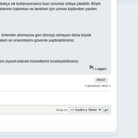
dukça sık kullanıyorsanız bazı sorunlar ortaya çıkabilir. Böyle
lerinin bakımları ve tamirleri için uzman kişilerden yardım
ekli önlemler alınmazsa geri dönüşü olmayan daha büyük
akım ve onarımlarını güvenle yaptırabilirsiniz.
ni ziyaret ederek hizmetlerini inceleyebilirsiniz.
Logged
PRINT
« previous
next »
Jump to: