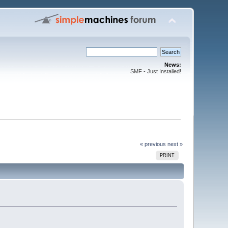
News:
SMF - Just Installed!
« previous
next »
PRINT