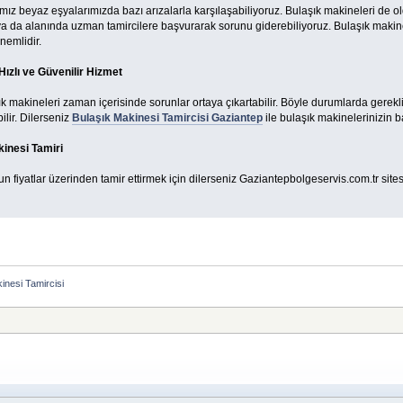
ımız beyaz eşyalarımızda bazı arızalarla karşılaşabiliyoruz. Bulaşık makineleri de ol
 ya da alanında uzman tamircilere başvurarak sorunu giderebiliyoruz. Bulaşık makine
nemlidir.
ızlı ve Güvenilir Hizmet
şık makineleri zaman içerisinde sorunlar ortaya çıkartabilir. Böyle durumlarda ger
ilir. Dilerseniz
Bulaşık Makinesi Tamircisi Gaziantep
ile bulaşık makinelerinizin b
kinesi Tamiri
n fiyatlar üzerinden tamir ettirmek için dilerseniz Gaziantepbolgeservis.com.tr sitesi
inesi Tamircisi