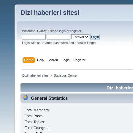
Dizi haberleri sitesi
Welcome,
Guest
. Please
login
or
register
.
Login with username, password and session length
Home
Help
Search
Login
Register
Dizi haberleri sitesi
»
Statistics Center
Dizi haberler
General Statistics
Total Members:
Total Posts:
Total Topics:
Total Categories: