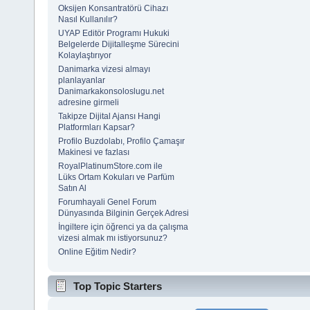
Oksijen Konsantratörü Cihazı
Nasıl Kullanılır?
UYAP Editör Programı Hukuki
Belgelerde Dijitalleşme Sürecini
Kolaylaştırıyor
Danimarka vizesi almayı
planlayanlar
Danimarkakonsoloslugu.net
adresine girmeli
Takipze Dijital Ajansı Hangi
Platformları Kapsar?
Profilo Buzdolabı, Profilo Çamaşır
Makinesi ve fazlası
RoyalPlatinumStore.com ile
Lüks Ortam Kokuları ve Parfüm
Satın Al
Forumhayali Genel Forum
Dünyasında Bilginin Gerçek Adresi
İngiltere için öğrenci ya da çalışma
vizesi almak mı istiyorsunuz?
Online Eğitim Nedir?
Top Topic Starters