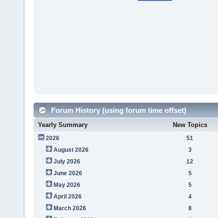
Forum History (using forum time offset)
Yearly Summary
New Topics
2026
51
August 2026
3
July 2026
12
June 2026
5
May 2026
5
April 2026
4
March 2026
8