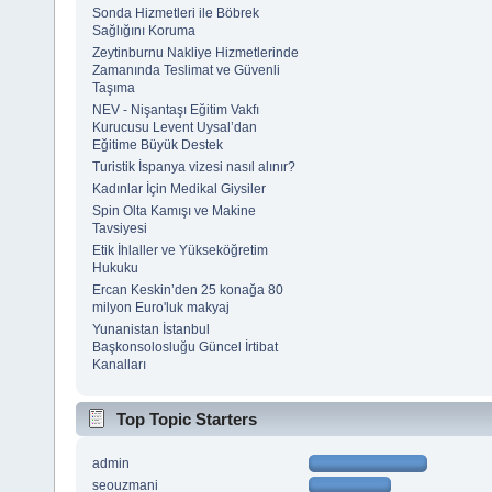
Sonda Hizmetleri ile Böbrek
Sağlığını Koruma
Zeytinburnu Nakliye Hizmetlerinde
Zamanında Teslimat ve Güvenli
Taşıma
NEV - Nişantaşı Eğitim Vakfı
Kurucusu Levent Uysal’dan
Eğitime Büyük Destek
Turistik İspanya vizesi nasıl alınır?
Kadınlar İçin Medikal Giysiler
Spin Olta Kamışı ve Makine
Tavsiyesi
Etik İhlaller ve Yükseköğretim
Hukuku
Ercan Keskin’den 25 konağa 80
milyon Euro'luk makyaj
Yunanistan İstanbul
Başkonsolosluğu Güncel İrtibat
Kanalları
Top Topic Starters
admin
seouzmani